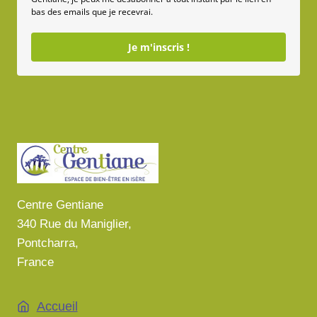
bas des emails que je recevrai.
Je m'inscris !
Centre Gentiane
340 Rue du Maniglier,
Pontcharra,
France
Accueil