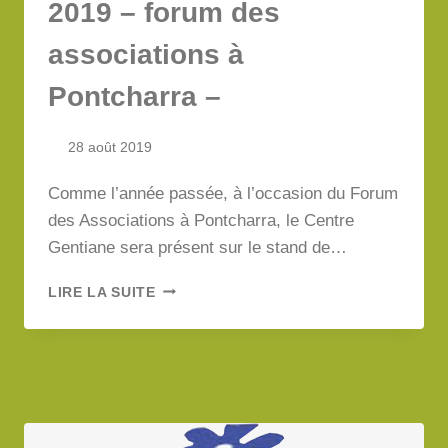
2019 – forum des
CENTRE
GENTIANE
associations à
–
Pontcharra –
28 août 2019
Comme l’année passée, à l’occasion du Forum
des Associations à Pontcharra, le Centre
Gentiane sera présent sur le stand de…
SAMEDI
LIRE LA SUITE
7
SEPTEMBRE
2019
–
FORUM
DES
ASSOCIATIONS