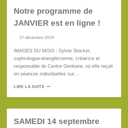
DU
Notre programme de
BIEN…
JANVIER est en ligne !
27 décembre 2019
IMAGES DU MOIS : Sylvie Stocker,
sophrologue-énergéticienne, créatrice et
responsable du Centre Gentiane, où elle reçoit
en séances individuelles sur…
NOTRE
LIRE LA SUITE
PROGRAMME
DE
JANVIER
EST
EN
SAMEDI 14 septembre
LIGNE
!