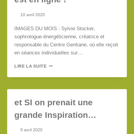
10 avril 2020
IMAGES DU MOIS : Sylvie Stocker,
sophrologue-énergéticienne, créatrice et
responsable du Centre Gentiane, où elle reçoit
en séances individuelles sur…
NOTRE
LIRE LA SUITE
PROGRAMME
DE
MAI
EST
EN
et SI on prenait une
LIGNE
!
grande Inspiration…
9 avril 2020