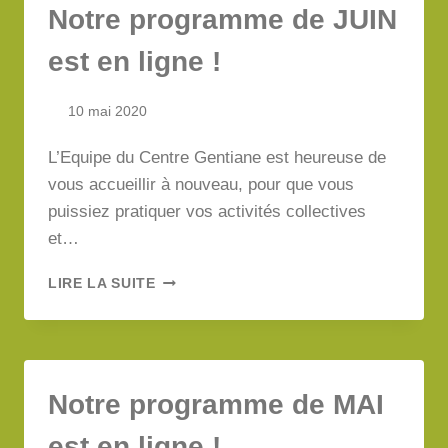
Notre programme de JUIN
LIGNE
!
est en ligne !
10 mai 2020
L’Equipe du Centre Gentiane est heureuse de
vous accueillir à nouveau, pour que vous
puissiez pratiquer vos activités collectives
et…
NOTRE
LIRE LA SUITE
PROGRAMME
DE
JUIN
EST
EN
Notre programme de MAI
LIGNE
!
est en ligne !