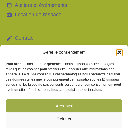
Ateliers et évènements
Location de l'espace
Contact
Mentions légales et gestion des données
Gérer le consentement
personnelles
Pour offrir les meilleures expériences, nous utilisons des technologies
Gestion des cookies
telles que les cookies pour stocker et/ou accéder aux informations des
appareils. Le fait de consentir à ces technologies nous permettra de traiter
des données telles que le comportement de navigation ou les ID uniques
sur ce site. Le fait de ne pas consentir ou de retirer son consentement peut
avoir un effet négatif sur certaines caractéristiques et fonctions.
Information importante
Les pratiques proposées au sein du Centre Gentiane
s'inscrivent dans une démarche de bien-être et de
Accepter
développement personnel. Elles ne remplacent en aucun cas
un avis médical, un diagnostic ou un traitement prescrit par un
Refuser
professionnel de santé. Tout traitement médical en cours doit