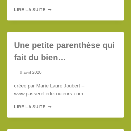
ET
LIRE LA SUITE
SI
ON
PRENAIT
UNE
GRANDE
Une petite parenthèse qui
INSPIRATION…
fait du bien…
9 avril 2020
créee par Marie Laure Joubert –
www.passerelledecouleurs.com
UNE
LIRE LA SUITE
PETITE
PARENTHÈSE
QUI
FAIT