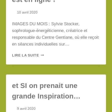
10 avril 2020
IMAGES DU MOIS : Sylvie Stocker,
sophrologue-énergéticienne, créatrice et
responsable du Centre Gentiane, où elle reçoit
en séances individuelles sur…
NOTRE
LIRE LA SUITE
PROGRAMME
DE
MAI
EST
EN
et SI on prenait une
LIGNE
!
grande Inspiration…
9 avril 2020