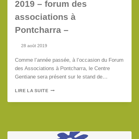
2019 – forum des
CENTRE
GENTIANE
associations à
–
Pontcharra –
28 août 2019
Comme l’année passée, à l’occasion du Forum
des Associations à Pontcharra, le Centre
Gentiane sera présent sur le stand de…
SAMEDI
LIRE LA SUITE
7
SEPTEMBRE
2019
–
FORUM
DES
ASSOCIATIONS