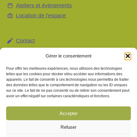
Ateliers et évènements
Location de l'espace
Contact
Mentions légales et gestion des données
Gérer le consentement
personnelles
Pour offrir les meilleures expériences, nous utilisons des technologies
Gestion des cookies
telles que les cookies pour stocker et/ou accéder aux informations des
appareils. Le fait de consentir à ces technologies nous permettra de traiter
des données telles que le comportement de navigation ou les ID uniques
sur ce site. Le fait de ne pas consentir ou de retirer son consentement peut
avoir un effet négatif sur certaines caractéristiques et fonctions.
Information importante
Les pratiques proposées au sein du Centre Gentiane
s'inscrivent dans une démarche de bien-être et de
Accepter
développement personnel. Elles ne remplacent en aucun cas
un avis médical, un diagnostic ou un traitement prescrit par un
Refuser
professionnel de santé. Tout traitement médical en cours doit