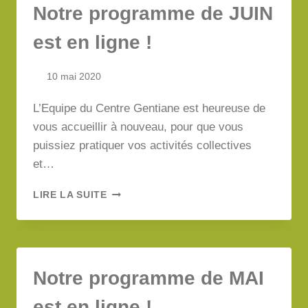
Notre programme de JUIN
LIGNE
!
est en ligne !
10 mai 2020
L’Equipe du Centre Gentiane est heureuse de
vous accueillir à nouveau, pour que vous
puissiez pratiquer vos activités collectives
et…
NOTRE
LIRE LA SUITE
PROGRAMME
DE
JUIN
EST
EN
Notre programme de MAI
LIGNE
!
est en ligne !