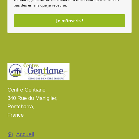
bas des emails que je recevrai.
Je m'inscris !
Centre Gentiane
340 Rue du Maniglier,
Pontcharra,
France
Accueil