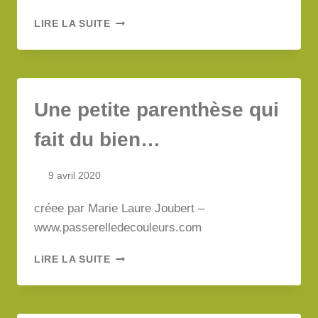
ET
LIRE LA SUITE
SI
ON
PRENAIT
UNE
GRANDE
Une petite parenthèse qui
INSPIRATION…
fait du bien…
9 avril 2020
créee par Marie Laure Joubert –
www.passerelledecouleurs.com
UNE
LIRE LA SUITE
PETITE
PARENTHÈSE
QUI
FAIT