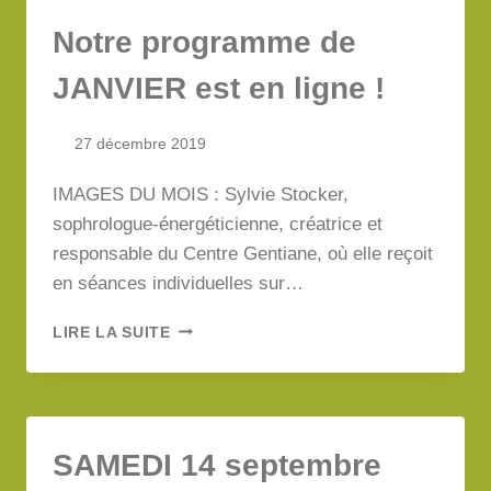
DU
Notre programme de
BIEN…
JANVIER est en ligne !
27 décembre 2019
IMAGES DU MOIS : Sylvie Stocker,
sophrologue-énergéticienne, créatrice et
responsable du Centre Gentiane, où elle reçoit
en séances individuelles sur…
NOTRE
LIRE LA SUITE
PROGRAMME
DE
JANVIER
EST
EN
SAMEDI 14 septembre
LIGNE
!