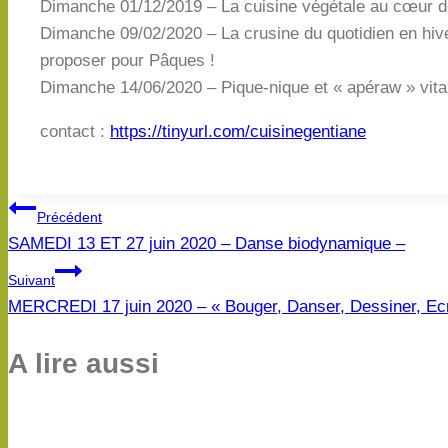
Dimanche 01/12/2019 – La cuisine végétale au cœur d
Dimanche 09/02/2020 – La crusine du quotidien en hiv
proposer pour Pâques !
Dimanche 14/06/2020 – Pique-nique et « apéraw » vital
contact :
https://tinyurl.com/cuisinegentiane
Navigation
Précédent
SAMEDI 13 ET 27 juin 2020 – Danse biodynamique –
de
Suivant
l’article
MERCREDI 17 juin 2020 – « Bouger, Danser, Dessiner, Ecri
A lire aussi