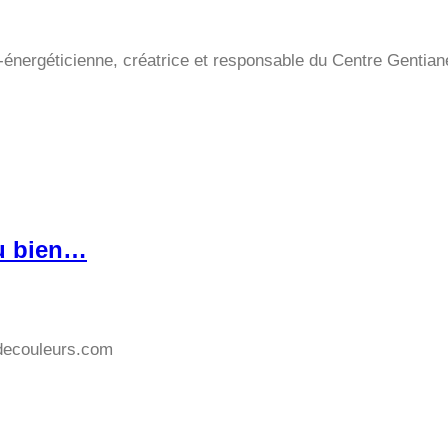
ergéticienne, créatrice et responsable du Centre Gentiane,
du bien…
edecouleurs.com