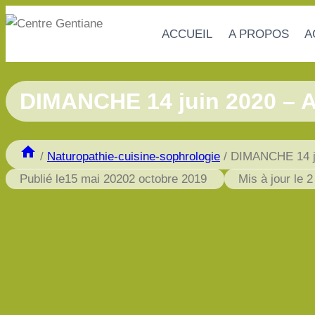
Aller
au
ACCUEIL
A PROPOS
A
contenu
DIMANCHE 14 juin 2020 – At
/
Naturopathie-cuisine-sophrologie
/
DIMANCHE 14 jui
Publié le
15 mai 2020
2 octobre 2019
Mis à jour le
2