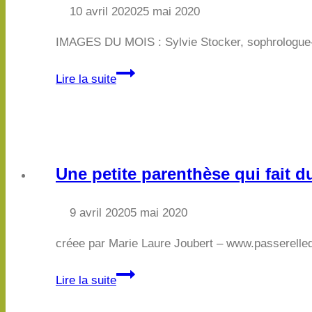
10 avril 2020
25 mai 2020
IMAGES DU MOIS : Sylvie Stocker, sophrologue-én
Notre
Lire la suite
programme
de
MAI
est
en
Une petite parenthèse qui fait 
ligne
!
9 avril 2020
5 mai 2020
créee par Marie Laure Joubert – www.passerell
Une
Lire la suite
petite
parenthèse