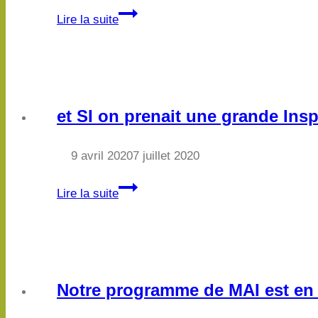
Notre
Lire la suite
programme
de
JANVIER
est
en
et SI on prenait une grande Ins
ligne
!
9 avril 2020
7 juillet 2020
et
Lire la suite
SI
on
prenait
une
grande
Notre programme de MAI est en 
Inspiration…