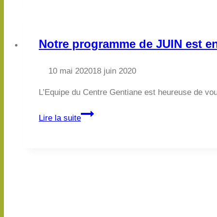
qui
fait
du
Notre programme de JUIN est en 
bien…
10 mai 2020
18 juin 2020
L’Equipe du Centre Gentiane est heureuse de vous
Notre
Lire la suite
programme
de
JUIN
est
en
ligne
!