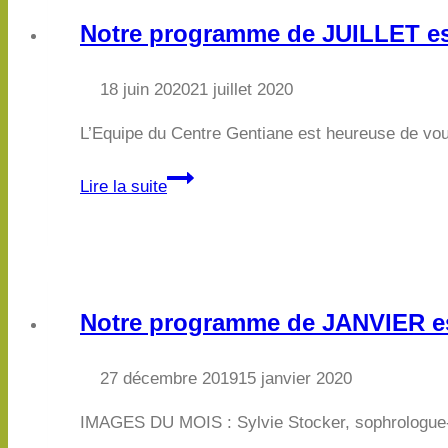
Notre programme de JUILLET est
18 juin 2020
21 juillet 2020
L’Equipe du Centre Gentiane est heureuse de vous a
Notre
Lire la suite
programme
de
JUILLET
est
en
Notre programme de JANVIER est
ligne
!
27 décembre 2019
15 janvier 2020
IMAGES DU MOIS : Sylvie Stocker, sophrologue-én