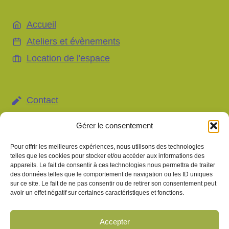
Accueil
Ateliers et évènements
Location de l'espace
Contact
Mentions légales et gestion des données
Gérer le consentement
personnelles
Pour offrir les meilleures expériences, nous utilisons des technologies
Gestion des cookies
telles que les cookies pour stocker et/ou accéder aux informations des
appareils. Le fait de consentir à ces technologies nous permettra de traiter
des données telles que le comportement de navigation ou les ID uniques
sur ce site. Le fait de ne pas consentir ou de retirer son consentement peut
avoir un effet négatif sur certaines caractéristiques et fonctions.
Information importante
Les pratiques proposées au sein du Centre Gentiane
s'inscrivent dans une démarche de bien-être et de
Accepter