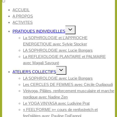
ACCUEIL
A PROPOS
ACTIVITES
Ouvrir/fermer
PRATIQUES INDIVIDUELLES
le
menu
La SOPHROLOGIE et L’APPROCHE
enfant
ENERGETIQUE avec Sylvie Stocker
LA SOPHROLOGIE avec Lucie Bongars
La REFLEXOLOGIE PLANTAIRE et PALMAIRE
avec Magali Savouré
Ouvrir/fermer
ATELIERS COLLECTIFS
le
menu
LA SOPHROLOGIE avec Lucie Bongars
enfant
Les CERCLES DE FEMMES avec Cécile Oudjaoudi
Viniyoga, Pilâtes, renforcement musculaire et marche
nordique avec Nadine Zen
Le YOGA VINYASA avec Ludivine Prat
« FEEL’FORME »= cours de renfostretch et
feel’pilâtes avec Pauline Dall’agnol