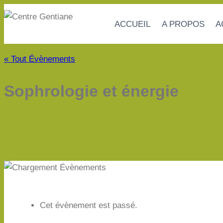
Aller
au
ACCUEIL
A PROPOS
A
contenu
« Tout Évènements
Sophrologie et énergie
Cet évènement est passé.