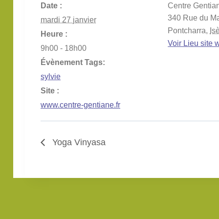
Date :
Centre Gentia
340 Rue du Ma
mardi 27 janvier
Pontcharra
,
Is
Heure :
Voir Lieu site
9h00 - 18h00
Évènement Tags:
sylvie
Site :
www.centre-gentiane.fr
Yoga Vinyasa