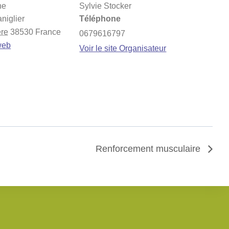
ne
Sylvie Stocker
niglier
Téléphone
ère
38530
France
0679616797
 web
Voir le site Organisateur
Renforcement musculaire