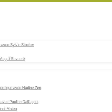
ec Sylvie Stocker
agali Savouré
 nordique avec Nadine Zen
avec Pauline Dall’agnol
inet-Mateo