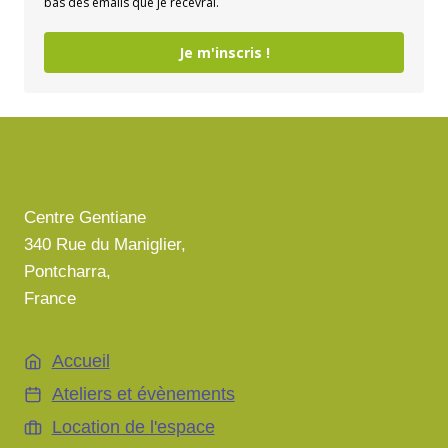
bas des emails que je recevrai.
Je m'inscris !
Centre Gentiane
340 Rue du Maniglier,
Pontcharra,
France
Accueil
Ateliers et évènements
Location de l'espace