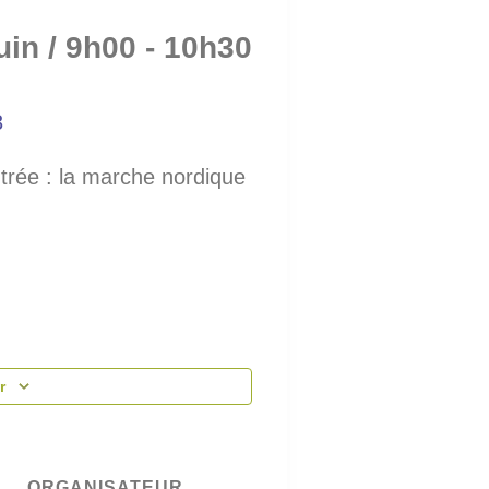
uin / 9h00
-
10h30
trée : la marche nordique
r
ORGANISATEUR