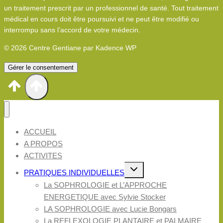
un traitement prescrit par un professionnel de santé. Tout traitement
médical en cours doit être poursuivi et ne peut être modifié ou
interrompu sans l’accord de votre médecin.
© 2026 Centre Gentiane par Kadence WP
Gérer le consentement
ACCUEIL
A PROPOS
ACTIVITES
Ouvrir/fermer
PRATIQUES INDIVIDUELLES
le
menu
La SOPHROLOGIE et L’APPROCHE
enfant
ENERGETIQUE avec Sylvie Stocker
LA SOPHROLOGIE avec Lucie Bongars
La REFLEXOLOGIE PLANTAIRE et PALMAIRE