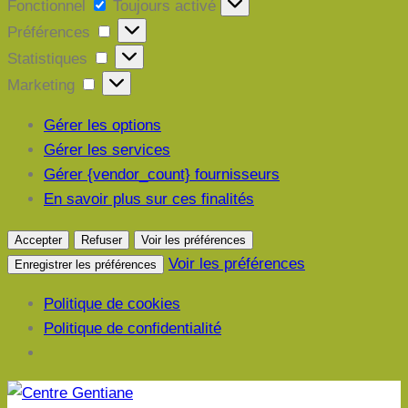
Fonctionnel
Fonctionnel
Toujours activé
Préférences
Préférences
Statistiques
Statistiques
Marketing
Marketing
Gérer les options
Gérer les services
Gérer {vendor_count} fournisseurs
En savoir plus sur ces finalités
Accepter
Refuser
Voir les préférences
Voir les préférences
Enregistrer les préférences
Politique de cookies
Politique de confidentialité
Aller